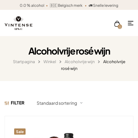
0.0 % alcohol
•
🇧🇪 Belgisch merk
•
🚛 Snelle levering
0
Alcoholvrije rosé wijn
Startpagina
Winkel
Alcoholvrije wijn
Alcoholvrije
rosé wijn
FILTER
Sale