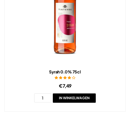
Syrah 0.0% 75cl
Gewaardeer
€
7,49
d
4.00
uit 5
IN WINKELWAGEN