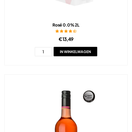
Rosé 0.0% 2L
Gewaardeerd
€
13,49
4.50
uit 5
IN WINKELWAGEN